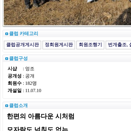
클럽 카테고리
클럽구성
시샵
: 엉조
공개성
: 공개
회원수
: 182명
개설일
: 11.07.10
클럽소개
한편의 아름다운 시처럼
모자람도 넘침도 없는