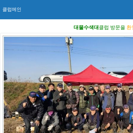
클럽메인
대물수색대
클럽 방문을
환